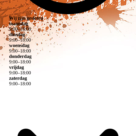
Wij zijn gesloten
maandag
9
:
00
–
18
:
00
dinsdag
9
:
00
–
18
:
00
woensdag
9
:
00
–
18
:
00
donderdag
9
:
00
–
18
:
00
vrijdag
9
:
00
–
18
:
00
zaterdag
9
:
00
–
18
:
00