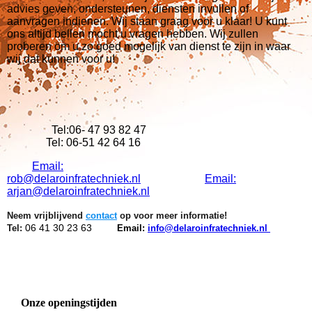
advies geven, ondersteunen, diensten invullen of
aanvragen indienen. Wij staan graag voor u klaar! U kunt
ons altijd bellen mocht u vragen hebben. Wij zullen
proberen om u zo goed mogelijk van dienst te zijn in waar
wij dat kunnen voor u!
Tel:06- 47 93 82 47
Tel: 06-51 42 64 16
Email:
rob@delaroinfratechniek.nl
Email:
arjan@delaroinfratechniek.nl
Neem vrijblijvend
contact
op voor meer informatie!
06 41 30 23 63
Tel:
Email:
info@delaroinfratechniek.nl
Onze openingstijden