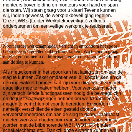
monteurs bovenleiding en monteurs voor hand en span
diensten. Wij staan graag voor u klaar! Tevens kunnen
wij, indien gewenst, de werkplekbeveiliging regelen.
Onze LWB's (Leider Werkplekbeveiliger)
zullen u
ondersteunen om een veilige werkplek te realiseren.
Nieuw in het spoor?
Nooit eerder werkzaamheden verricht in en rondom het spoor?
Geen idee wat er allemaal bij komt kijken? Wij helpen u graag
op weg en kunnen u de informatie geven die u nodig heeft om
aan de slag te kunnen.
Als nieuwkomer in het spoor kan het lastig zijn om aan de
slag te kunnen. Zeker omdat er veel bij komt kijken en dit
een ingewikkeld proces kan zijn voor diegene die er niet
dagelijks mee te maken hebben, Voor werkzaamheden
zijn verschillende functionarissen nodig die bevoegd zijn
en de juiste aanwijzingen hebben om werkzaamheden
mogen te verrichten of voor te bereiden. Er worden
namelijk verschillende eisen gesteld door de
vervoersbeheerders om aan de slag te gaan. Daarnaast
moeten werkzaamheden ruim van te voren aangemeld
worden met de bijbehorende WBI', WOT, OR bladen,
schakelschema etc,. Dankzij onze ervaring kunnen wij u