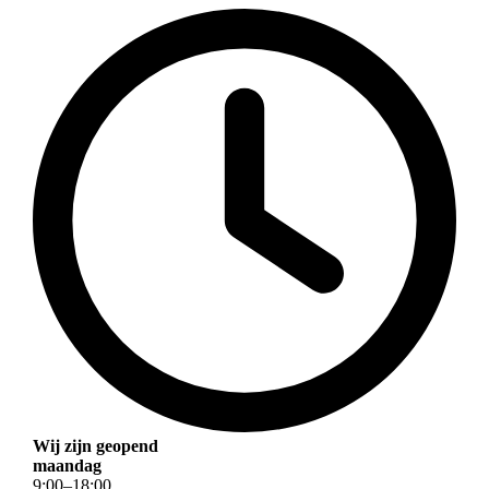
Wij zijn geopend
maandag
9
:
00
–
18
:
00